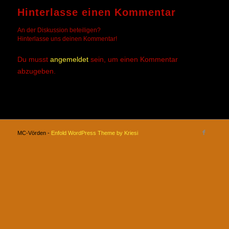
Hinterlasse einen Kommentar
An der Diskussion beteiligen?
Hinterlasse uns deinen Kommentar!
Du musst
angemeldet
sein, um einen Kommentar
abzugeben.
MC-Vörden -
Enfold WordPress Theme by Kriesi