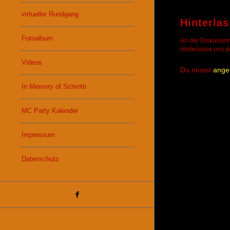
virtueller Rundgang
Hinterla
Fotoalbum
An der Diskussion
Hinterlasse uns 
Videos
Du musst
ange
In Memory of Schrotti
MC Party Kalender
Impressum
Datenschutz