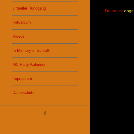
virtueller Rundgang
Du musst
ange
Fotoalbum
Videos
In Memory of Schrotti
MC Party Kalender
Impressum
Datenschutz