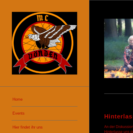
Home
Events
Hinterla
An der Diskussion
Hier findet ihr uns
Hinterlasse uns 