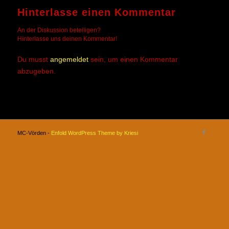
Hinterlasse einen Kommentar
An der Diskussion beteiligen?
Hinterlasse uns deinen Kommentar!
Du musst
angemeldet
sein, um einen Kommentar
abzugeben.
MC-Vörden -
Enfold WordPress Theme by Kriesi