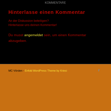
KOMMENTARE
Hinterlasse einen Kommentar
An der Diskussion beteiligen?
Hinterlasse uns deinen Kommentar!
Du musst
angemeldet
sein, um einen Kommentar
abzugeben.
MC-Vörden -
Enfold WordPress Theme by Kriesi