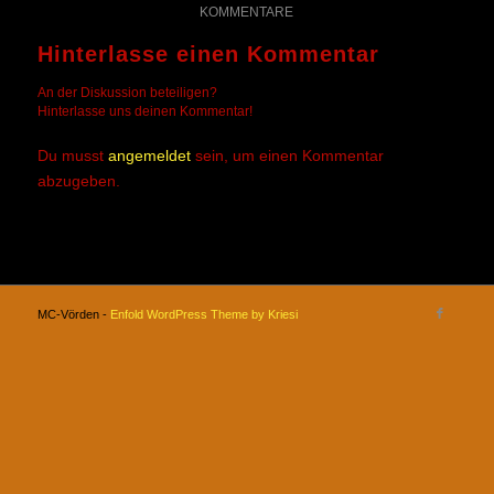
KOMMENTARE
Hinterlasse einen Kommentar
An der Diskussion beteiligen?
Hinterlasse uns deinen Kommentar!
Du musst
angemeldet
sein, um einen Kommentar
abzugeben.
MC-Vörden -
Enfold WordPress Theme by Kriesi