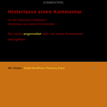
KOMMENTARE
Hinterlasse einen Kommentar
An der Diskussion beteiligen?
Hinterlasse uns deinen Kommentar!
Du musst
angemeldet
sein, um einen Kommentar
abzugeben.
MC-Vörden -
Enfold WordPress Theme by Kriesi