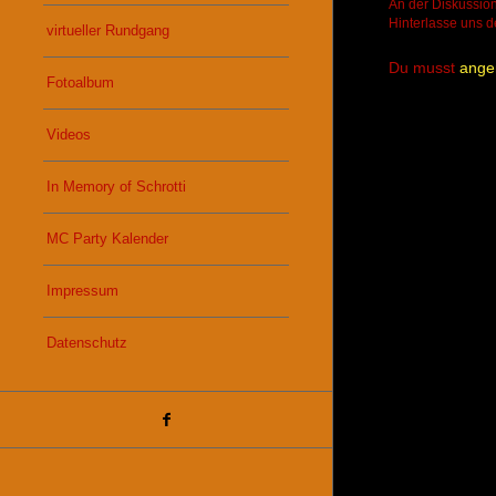
An der Diskussion
Hinterlasse uns 
virtueller Rundgang
Du musst
ange
Fotoalbum
Videos
In Memory of Schrotti
MC Party Kalender
Impressum
Datenschutz